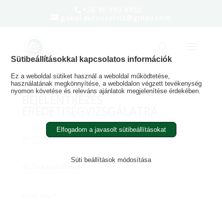
+36 30 993 8952
gobel.autoszerviz@gmail.com
Sütibeállításokkal kapcsolatos információk
Ez a weboldal sütiket használ a weboldal működtetése,
használatának megkönnyítése, a weboldalon végzett tevékenység
nyomon követése és releváns ajánlatok megjelenítése érdekében.
BEJELENTKEZÉS
EREDETISÉGVIZSGÁLATRA
Elfogadom a javasolt sütibeállításokat
Az Ön vezetékneve: *
Süti beállítások módosítása
Az Ön keresztneve: *
Email cím: *