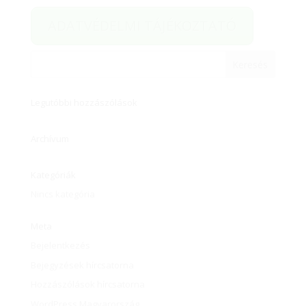
ADATVÉDELMI TÁJÉKOZTATÓ
Legutóbbi hozzászólások
Archívum
Kategóriák
Nincs kategória
Meta
Bejelentkezés
Bejegyzések hírcsatorna
Hozzászólások hírcsatorna
WordPress Magyarország