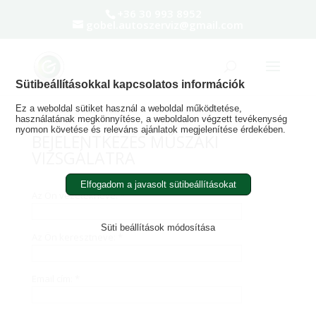
+36 30 993 8952
gobel.autoszerviz@gmail.com
Sütibeállításokkal kapcsolatos információk
Ez a weboldal sütiket használ a weboldal működtetése,
használatának megkönnyítése, a weboldalon végzett tevékenység
nyomon követése és releváns ajánlatok megjelenítése érdekében.
BEJELENTKEZÉS MŰSZAKI
VIZSGÁLATRA
Elfogadom a javasolt sütibeállításokat
Az Ön vezetékneve: *
Süti beállítások módosítása
Az Ön keresztneve: *
Email cím: *