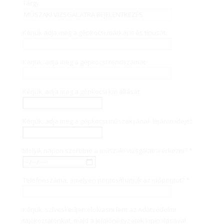
Tárgy
Kérjük adja meg a gépkocsi márkáját és típusát:
Kérjük, adja meg a gépkocsi rendszámát:
Kérjük, adja meg a gépkocsi km állását:
Kérjük, adja meg a gépkocsi műszakijának lejárati idejét:
Melyik napon szeretne a műszaki vizsgálatra érkezni? *
Telefonszáma, amelyen pontosíthatjuk az időpontot? *
Kérjük, szíveskedjen elolvasni lent az Adatvédelmi
tájékoztatónkat, majd a jelölőnégyzetek kipipálásával